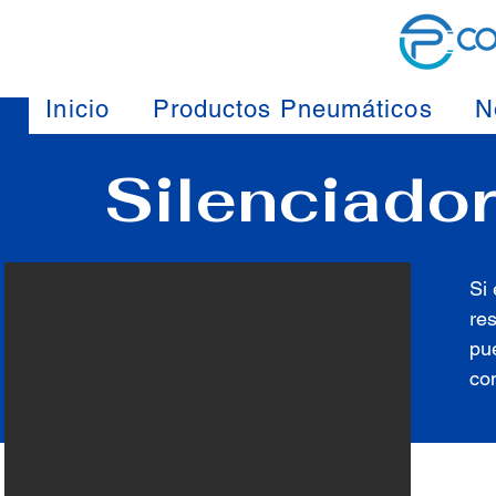
Inicio
Productos Pneumáticos
N
Silenciador
Si 
re
pu
co